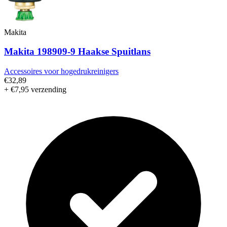
Makita
Makita 198909-9 Haakse Spuitlans
Accessoires voor hogedrukreinigers
€32,89
+ €7,95 verzending