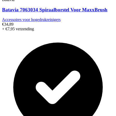
Batavia 7063034 Spiraalborstel Voor MaxxBrush
Accessoires voor hogedrukreinigers
€34,89
+ €7,95 verzending