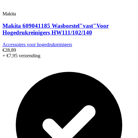
Makita
Makita 609041185 Wasborstel"vast"Voor
Hogedrukreinigers HW111/102/140
Accessoires voor hogedrukreinigers
€28,89
+ €7,95 verzending