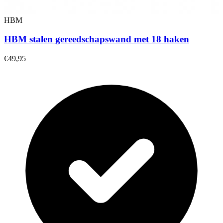
HBM
HBM stalen gereedschapswand met 18 haken
€49,95