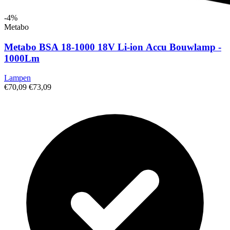
-4%
Metabo
Metabo BSA 18-1000 18V Li-ion Accu Bouwlamp -
1000Lm
Lampen
€70,09
€73,09