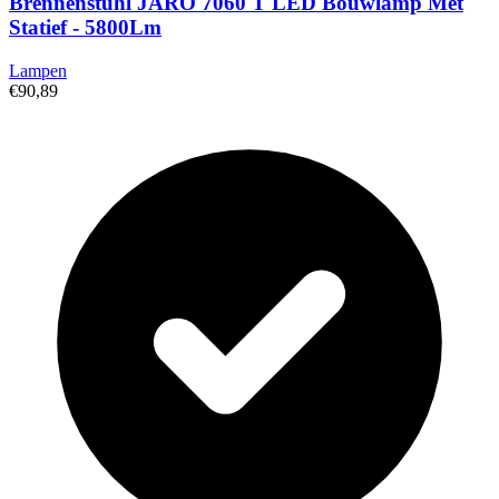
Brennenstuhl JARO 7060 T LED Bouwlamp Met
Statief - 5800Lm
Lampen
€90,89