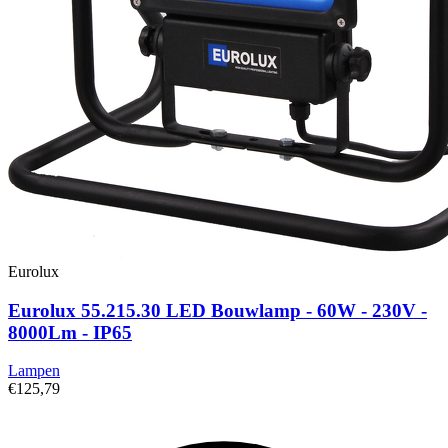
Eurolux
Eurolux 55.215.30 LED Bouwlamp - 60W - 230V -
8000Lm - IP65
Lampen
€125,79