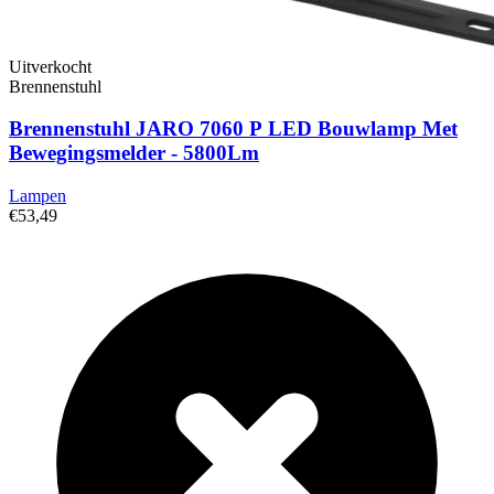
Uitverkocht
Brennenstuhl
Brennenstuhl JARO 7060 P LED Bouwlamp Met
Bewegingsmelder - 5800Lm
Lampen
€53,49