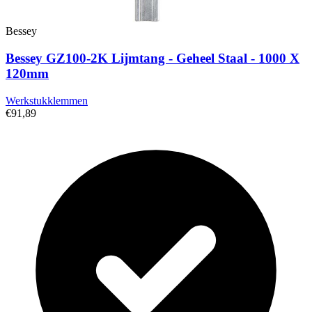
Bessey
Bessey GZ100-2K Lijmtang - Geheel Staal - 1000 X
120mm
Werkstukklemmen
€91,89