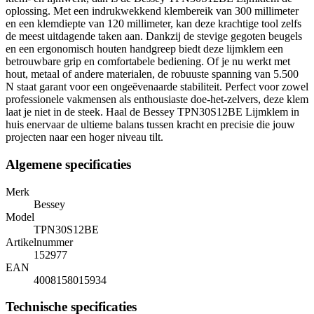
oplossing. Met een indrukwekkend klembereik van 300 millimeter
en een klemdiepte van 120 millimeter, kan deze krachtige tool zelfs
de meest uitdagende taken aan. Dankzij de stevige gegoten beugels
en een ergonomisch houten handgreep biedt deze lijmklem een
betrouwbare grip en comfortabele bediening. Of je nu werkt met
hout, metaal of andere materialen, de robuuste spanning van 5.500
N staat garant voor een ongeëvenaarde stabiliteit. Perfect voor zowel
professionele vakmensen als enthousiaste doe-het-zelvers, deze klem
laat je niet in de steek. Haal de Bessey TPN30S12BE Lijmklem in
huis enervaar de ultieme balans tussen kracht en precisie die jouw
projecten naar een hoger niveau tilt.
Algemene specificaties
Merk
Bessey
Model
TPN30S12BE
Artikelnummer
152977
EAN
4008158015934
Technische specificaties