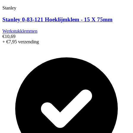
Stanley
Stanley 0-83-121 Hoeklijmklem - 15 X 75mm
Werkstukklemmen
€10,69
+ €7,95 verzending