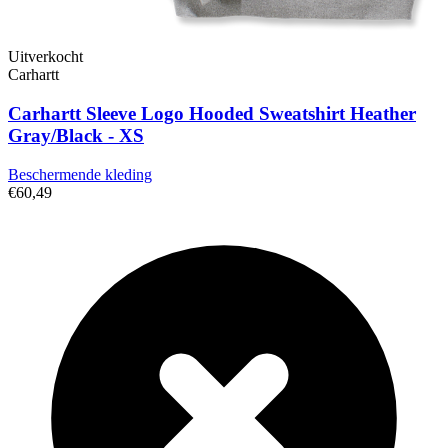
Uitverkocht
Carhartt
Carhartt Sleeve Logo Hooded Sweatshirt Heather
Gray/Black - XS
Beschermende kleding
€60,49