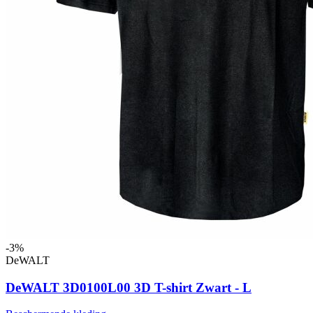
-3%
DeWALT
DeWALT 3D0100L00 3D T-shirt Zwart - L