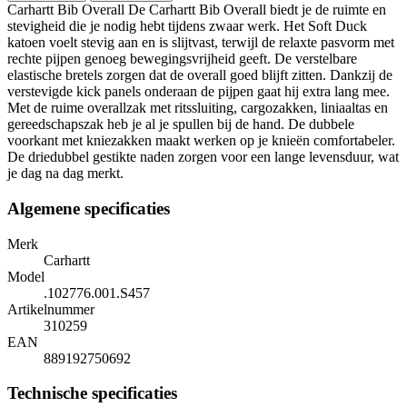
Carhartt Bib Overall De Carhartt Bib Overall biedt je de ruimte en
stevigheid die je nodig hebt tijdens zwaar werk. Het Soft Duck
katoen voelt stevig aan en is slijtvast, terwijl de relaxte pasvorm met
rechte pijpen genoeg bewegingsvrijheid geeft. De verstelbare
elastische bretels zorgen dat de overall goed blijft zitten. Dankzij de
verstevigde kick panels onderaan de pijpen gaat hij extra lang mee.
Met de ruime overallzak met ritssluiting, cargozakken, liniaaltas en
gereedschapszak heb je al je spullen bij de hand. De dubbele
voorkant met kniezakken maakt werken op je knieën comfortabeler.
De driedubbel gestikte naden zorgen voor een lange levensduur, wat
je dag na dag merkt.
Algemene specificaties
Merk
Carhartt
Model
.102776.001.S457
Artikelnummer
310259
EAN
889192750692
Technische specificaties