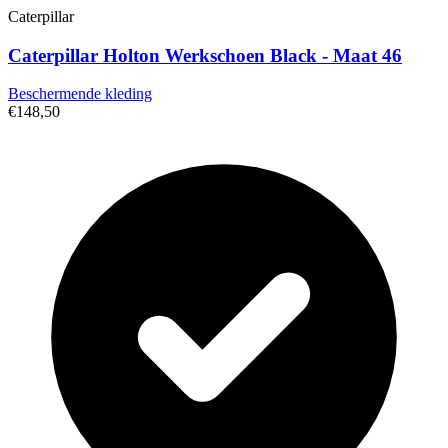
Caterpillar
Caterpillar Holton Werkschoen Black - Maat 46
Beschermende kleding
€148,50