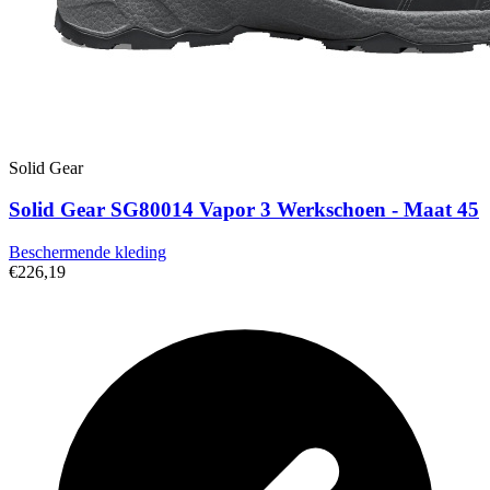
Solid Gear
Solid Gear SG80014 Vapor 3 Werkschoen - Maat 45
Beschermende kleding
€226,19