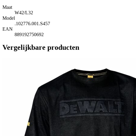
Maat
W42/L32
Model
.102776.001.S457
EAN
889192750692
Vergelijkbare producten