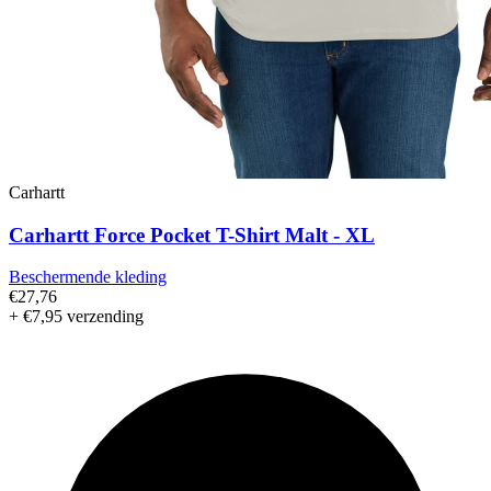
Carhartt
Carhartt Force Pocket T-Shirt Malt - XL
Beschermende kleding
€27,76
+ €7,95 verzending