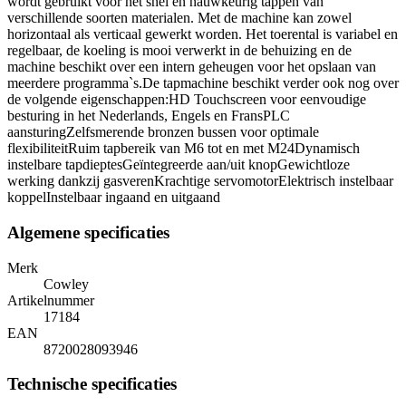
wordt gebruikt voor het snel en nauwkeurig tappen van
verschillende soorten materialen. Met de machine kan zowel
horizontaal als verticaal gewerkt worden. Het toerental is variabel en
regelbaar, de koeling is mooi verwerkt in de behuizing en de
machine beschikt over een intern geheugen voor het opslaan van
meerdere programma`s.De tapmachine beschikt verder ook nog over
de volgende eigenschappen:HD Touchscreen voor eenvoudige
besturing in het Nederlands, Engels en FransPLC
aansturingZelfsmerende bronzen bussen voor optimale
flexibiliteitRuim tapbereik van M6 tot en met M24Dynamisch
instelbare tapdieptesGeïntegreerde aan/uit knopGewichtloze
werking dankzij gasverenKrachtige servomotorElektrisch instelbaar
koppelInstelbaar ingaand en uitgaand
Algemene specificaties
Merk
Cowley
Artikelnummer
17184
EAN
8720028093946
Technische specificaties