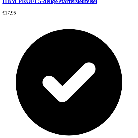
HBM PROFI 5-delige startersleutelset
€17,95