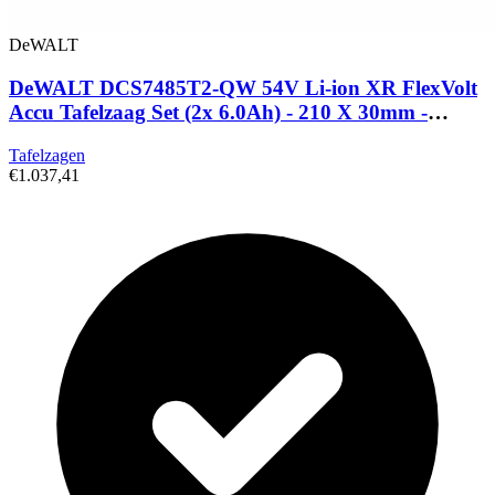
DeWALT
DeWALT DCS7485T2-QW 54V Li-ion XR FlexVolt
Accu Tafelzaag Set (2x 6.0Ah) - 210 X 30mm -
Koolborstelloos
Tafelzagen
€1.037,41