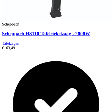
Scheppach
Scheppach HS110 Tafelcirkelzaag - 2000W
Tafelzagen
€163,49