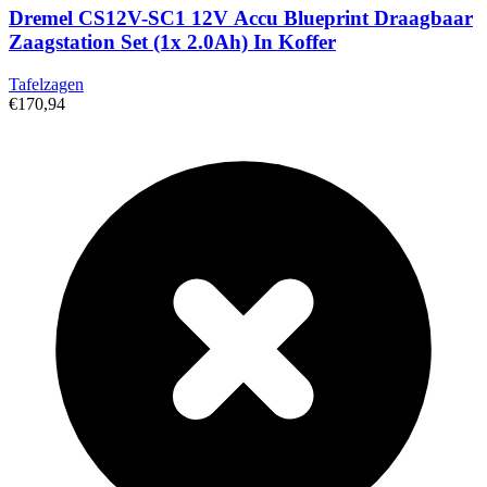
Dremel CS12V-SC1 12V Accu Blueprint Draagbaar
Zaagstation Set (1x 2.0Ah) In Koffer
Tafelzagen
€170,94