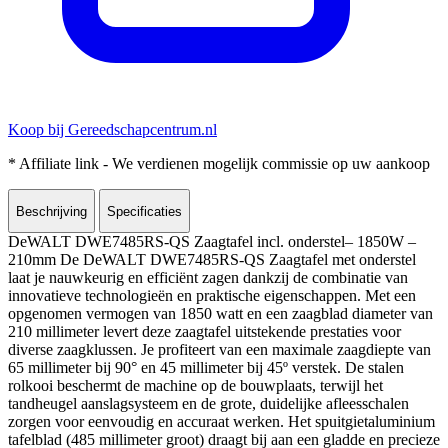
Koop bij Gereedschapcentrum.nl
* Affiliate link - We verdienen mogelijk commissie op uw aankoop
Beschrijving
Specificaties
DeWALT DWE7485RS-QS Zaagtafel incl. onderstel– 1850W –
210mm De DeWALT DWE7485RS-QS Zaagtafel met onderstel
laat je nauwkeurig en efficiënt zagen dankzij de combinatie van
innovatieve technologieën en praktische eigenschappen. Met een
opgenomen vermogen van 1850 watt en een zaagblad diameter van
210 millimeter levert deze zaagtafel uitstekende prestaties voor
diverse zaagklussen. Je profiteert van een maximale zaagdiepte van
65 millimeter bij 90° en 45 millimeter bij 45º verstek. De stalen
rolkooi beschermt de machine op de bouwplaats, terwijl het
tandheugel aanslagsysteem en de grote, duidelijke afleesschalen
zorgen voor eenvoudig en accuraat werken. Het spuitgietaluminium
tafelblad (485 millimeter groot) draagt bij aan een gladde en precieze