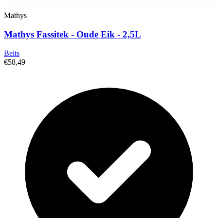
Mathys
Mathys Fassitek - Oude Eik - 2,5L
Beits
€58,49