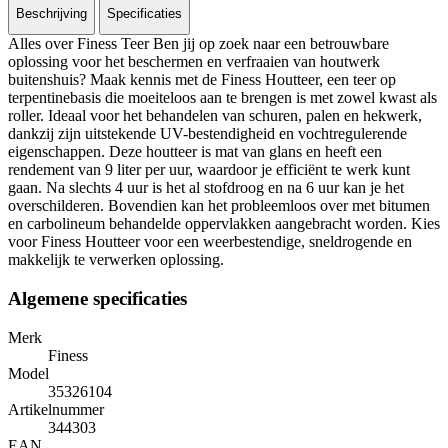
Beschrijving
Specificaties
Alles over Finess Teer Ben jij op zoek naar een betrouwbare
oplossing voor het beschermen en verfraaien van houtwerk
buitenshuis? Maak kennis met de Finess Houtteer, een teer op
terpentinebasis die moeiteloos aan te brengen is met zowel kwast als
roller. Ideaal voor het behandelen van schuren, palen en hekwerk,
dankzij zijn uitstekende UV-bestendigheid en vochtregulerende
eigenschappen. Deze houtteer is mat van glans en heeft een
rendement van 9 liter per uur, waardoor je efficiënt te werk kunt
gaan. Na slechts 4 uur is het al stofdroog en na 6 uur kan je het
overschilderen. Bovendien kan het probleemloos over met bitumen
en carbolineum behandelde oppervlakken aangebracht worden. Kies
voor Finess Houtteer voor een weerbestendige, sneldrogende en
makkelijk te verwerken oplossing.
Algemene specificaties
Merk
Finess
Model
35326104
Artikelnummer
344303
EAN