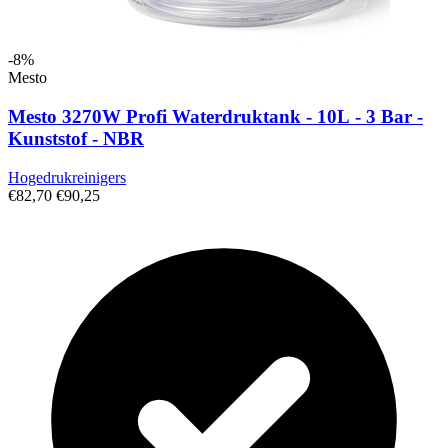
-8%
Mesto
Mesto 3270W Profi Waterdruktank - 10L - 3 Bar -
Kunststof - NBR
Hogedrukreinigers
€82,70
€90,25