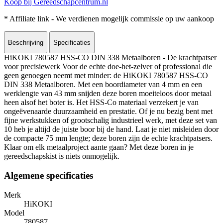
Koop bij Gereedschapcentrum.nl
* Affiliate link - We verdienen mogelijk commissie op uw aankoop
Beschrijving
Specificaties
HiKOKI 780587 HSS-CO DIN 338 Metaalboren - De krachtpatser
voor precisiewerk Voor de echte doe-het-zelver of professional die
geen genoegen neemt met minder: de HiKOKI 780587 HSS-CO
DIN 338 Metaalboren. Met een boordiameter van 4 mm en een
werklengte van 43 mm snijden deze boren moeiteloos door metaal
heen alsof het boter is. Het HSS-Co materiaal verzekert je van
ongeëvenaarde duurzaamheid en prestatie. Of je nu bezig bent met
fijne werkstukken of grootschalig industrieel werk, met deze set van
10 heb je altijd de juiste boor bij de hand. Laat je niet misleiden door
de compacte 75 mm lengte; deze boren zijn de echte krachtpatsers.
Klaar om elk metaalproject aante gaan? Met deze boren in je
gereedschapskist is niets onmogelijk.
Algemene specificaties
Merk
HiKOKI
Model
780587