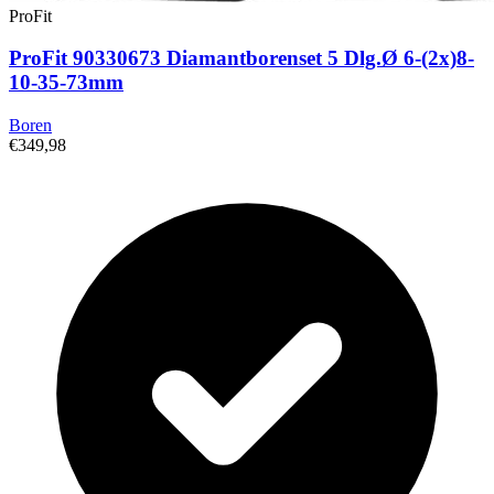
ProFit
ProFit 90330673 Diamantborenset 5 Dlg.Ø 6-(2x)8-
10-35-73mm
Boren
€349,98