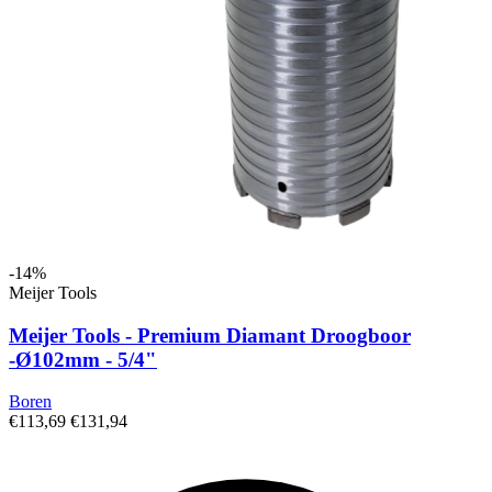
-14%
Meijer Tools
Meijer Tools - Premium Diamant Droogboor
-Ø102mm - 5/4"
Boren
€113,69
€131,94