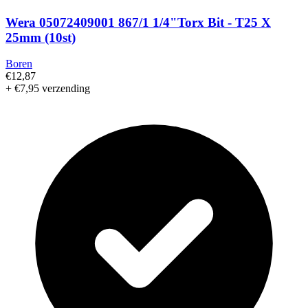
Wera 05072409001 867/1 1/4"Torx Bit - T25 X
25mm (10st)
Boren
€12,87
+ €7,95 verzending