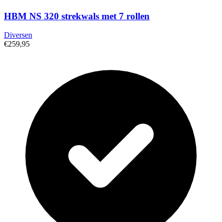
HBM NS 320 strekwals met 7 rollen
Diversen
€259,95