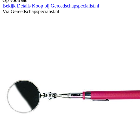
Op voorraad
Bekijk Details
Koop bij Gereedschapspecialist.nl
Via Gereedschapspecialist.nl