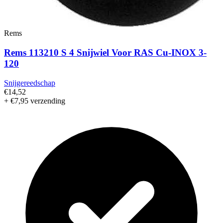
Rems
Rems 113210 S 4 Snijwiel Voor RAS Cu-INOX 3-
120
Snijgereedschap
€14,52
+ €7,95 verzending