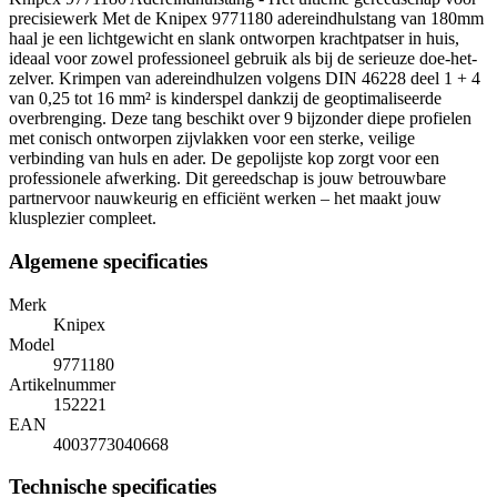
precisiewerk Met de Knipex 9771180 adereindhulstang van 180mm
haal je een lichtgewicht en slank ontworpen krachtpatser in huis,
ideaal voor zowel professioneel gebruik als bij de serieuze doe-het-
zelver. Krimpen van adereindhulzen volgens DIN 46228 deel 1 + 4
van 0,25 tot 16 mm² is kinderspel dankzij de geoptimaliseerde
overbrenging. Deze tang beschikt over 9 bijzonder diepe profielen
met conisch ontworpen zijvlakken voor een sterke, veilige
verbinding van huls en ader. De gepolijste kop zorgt voor een
professionele afwerking. Dit gereedschap is jouw betrouwbare
partnervoor nauwkeurig en efficiënt werken – het maakt jouw
klusplezier compleet.
Algemene specificaties
Merk
Knipex
Model
9771180
Artikelnummer
152221
EAN
4003773040668
Technische specificaties