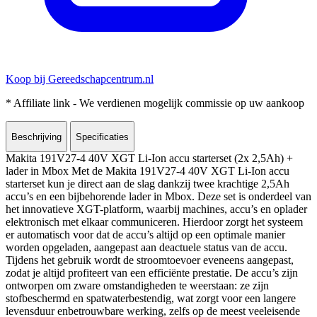
Koop bij Gereedschapcentrum.nl
* Affiliate link - We verdienen mogelijk commissie op uw aankoop
Beschrijving
Specificaties
Makita 191V27-4 40V XGT Li-Ion accu starterset (2x 2,5Ah) +
lader in Mbox Met de Makita 191V27-4 40V XGT Li-Ion accu
starterset kun je direct aan de slag dankzij twee krachtige 2,5Ah
accu’s en een bijbehorende lader in Mbox. Deze set is onderdeel van
het innovatieve XGT-platform, waarbij machines, accu’s en oplader
elektronisch met elkaar communiceren. Hierdoor zorgt het systeem
er automatisch voor dat de accu’s altijd op een optimale manier
worden opgeladen, aangepast aan deactuele status van de accu.
Tijdens het gebruik wordt de stroomtoevoer eveneens aangepast,
zodat je altijd profiteert van een efficiënte prestatie. De accu’s zijn
ontworpen om zware omstandigheden te weerstaan: ze zijn
stofbeschermd en spatwaterbestendig, wat zorgt voor een langere
levensduur enbetrouwbare werking, zelfs op de meest veeleisende