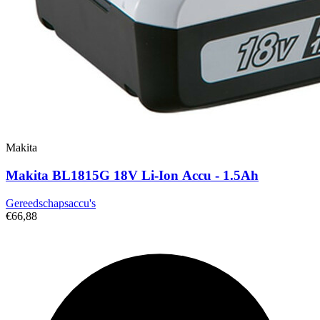
Makita
Makita BL1815G 18V Li-Ion Accu - 1.5Ah
Gereedschapsaccu's
€66,88