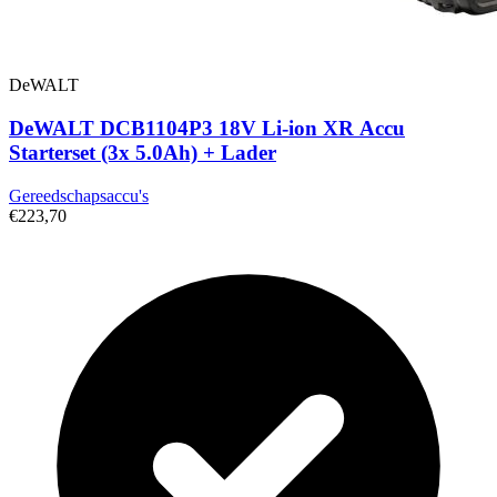
DeWALT
DeWALT DCB1104P3 18V Li-ion XR Accu
Starterset (3x 5.0Ah) + Lader
Gereedschapsaccu's
€223,70