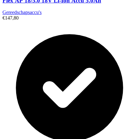
Flex AP 18/5.0 18V Li-Ion Accu 5.0Ah
Gereedschapsaccu's
€147,80