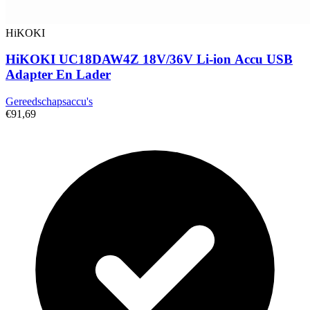
HiKOKI
HiKOKI UC18DAW4Z 18V/36V Li-ion Accu USB
Adapter En Lader
Gereedschapsaccu's
€91,69