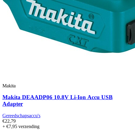
Makita
Makita DEAADP06 10.8V Li-Ion Accu USB
Adapter
Gereedschapsaccu's
€22,79
+ €7,95 verzending