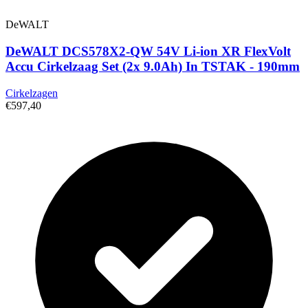
DeWALT
DeWALT DCS578X2-QW 54V Li-ion XR FlexVolt
Accu Cirkelzaag Set (2x 9.0Ah) In TSTAK - 190mm
Cirkelzagen
€597,40