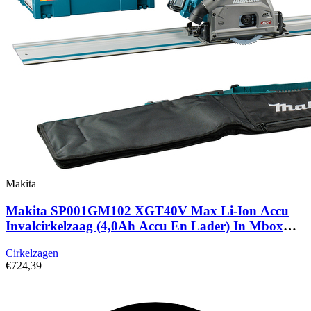
Makita
Makita SP001GM102 XGT40V Max Li-Ion Accu
Invalcirkelzaag (4,0Ah Accu En Lader) In Mbox
Met AWS Zender + 1 Geleiderail In Tas - 165mm
Cirkelzagen
€724,39