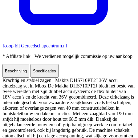
Koop bij Gereedschapcentrum.nl
* Affiliate link - We verdienen mogelijk commissie op uw aankoop
Beschrijving
Specificaties
Krachtig en stabiel zagen– Makita DHS710PT2J 36V accu
cirkelzaag set in Mbox De Makita DHS710PT2J biedt het beste van
twee werelden met zijn dubbel accu systeem: de flexibiliteit van
18V accu’s en de kracht van 36V gecombineerd. Deze cirkelzaag is
uitermate geschikt voor zwaardere zaagklussen zoals het schulpen,
afkorten of overlangs zagen van 40 mm constructiebalken in
houtskeletbouw en dakconstructies. Met een zaagblad van 190 mm
snijdt hij moeiteloos door hout tot 68,5 mm dik. Dankzij de
uitgebalanceerde bouw en soft grip handgreep werk je comfortabel
en gecontroleerd, ook bij langdurig gebruik. De machine schakelt
automatisch uit bij een lage accuspanning, wat slijtage voorkomt en