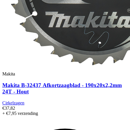
Makita
Makita B-32437 Afkortzaagblad - 190x20x2,2mm
24T - Hout
Cirkelzagen
€37,82
+ €7,95 verzending