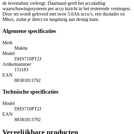
de levensduur verlengt. Daarnaast geeft het acculading
waarschuwingssysteem per accu inzicht in het resterende vermogen.
Deze set wordt geleverd met twee 5.0Ah accu’s, een duolader en
Mbox, zodat je direct en langdurig aan deslag kunt.
Algemene specificaties
Merk
Makita
Model
DHS710PT2J
Artikelnummer
151183
EAN
88381813792
Technische specificaties
Model
DHS710PT2J
EAN
88381813792
Vergelijkbare producten