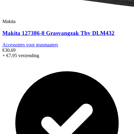
Makita
Makita 127386-8 Grasvangzak Tbv DLM432
Accessoires voor grasmaaiers
€30,69
+ €7,95 verzending