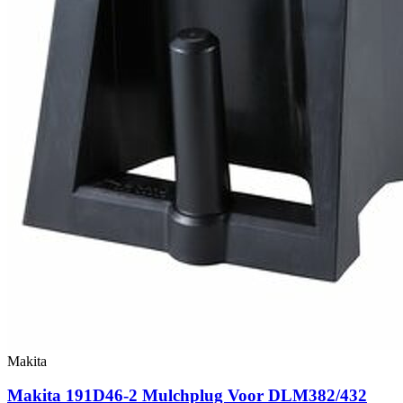
Makita
Makita 191D46-2 Mulchplug Voor DLM382/432