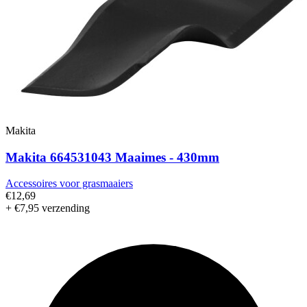
Makita
Makita 664531043 Maaimes - 430mm
Accessoires voor grasmaaiers
€12,69
+ €7,95 verzending