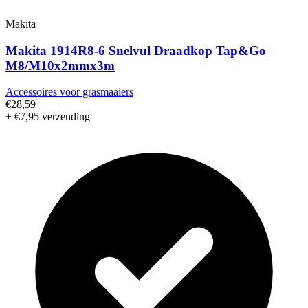
Makita
Makita 1914R8-6 Snelvul Draadkop Tap&Go
M8/M10x2mmx3m
Accessoires voor grasmaaiers
€28,59
+ €7,95 verzending