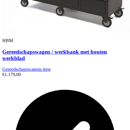
HBM
Gereedschapswagen / werkbank met houten
werkblad
Gereedschapswagens leeg
€1.179,00