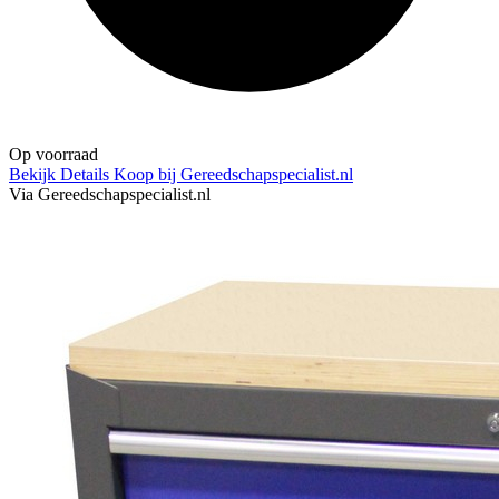
Op voorraad
Bekijk Details
Koop bij Gereedschapspecialist.nl
Via Gereedschapspecialist.nl