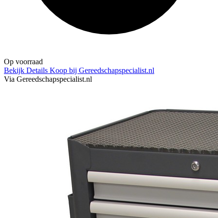
Op voorraad
Bekijk Details
Koop bij Gereedschapspecialist.nl
Via Gereedschapspecialist.nl