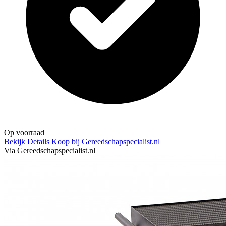
Op voorraad
Bekijk Details
Koop bij Gereedschapspecialist.nl
Via Gereedschapspecialist.nl