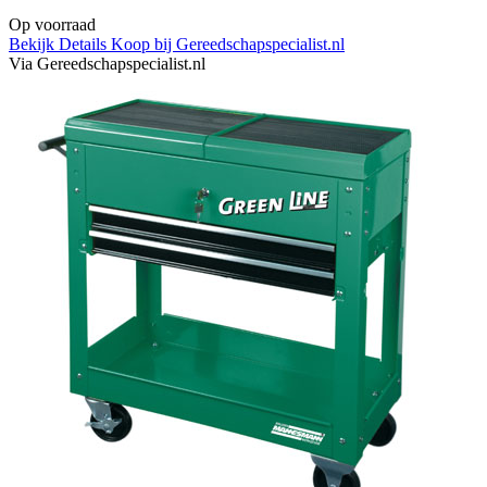
Op voorraad
Bekijk Details
Koop bij Gereedschapspecialist.nl
Via Gereedschapspecialist.nl