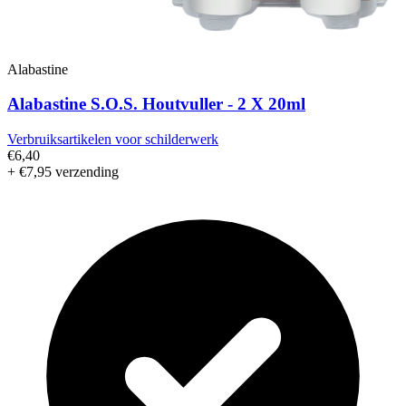
Alabastine
Alabastine S.O.S. Houtvuller - 2 X 20ml
Verbruiksartikelen voor schilderwerk
€6,40
+ €7,95 verzending