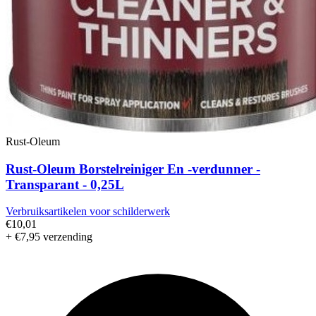
Rust-Oleum
Rust-Oleum Borstelreiniger En -verdunner -
Transparant - 0,25L
Verbruiksartikelen voor schilderwerk
€10,01
+ €7,95 verzending