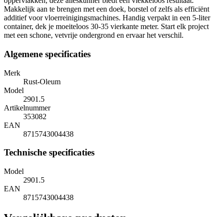
oppervlakken, deze alleskunner biedt een vlekkeloos resultaat.
Makkelijk aan te brengen met een doek, borstel of zelfs als efficiënt
additief voor vloerreinigingsmachines. Handig verpakt in een 5-liter
container, dek je moeiteloos 30-35 vierkante meter. Start elk project
met een schone, vetvrije ondergrond en ervaar het verschil.
Algemene specificaties
Merk
Rust-Oleum
Model
2901.5
Artikelnummer
353082
EAN
8715743004438
Technische specificaties
Model
2901.5
EAN
8715743004438