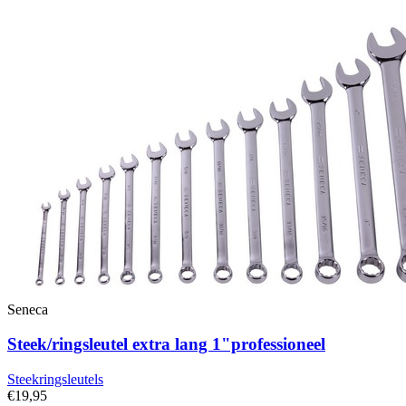
Seneca
Steek/ringsleutel extra lang 1"professioneel
Steekringsleutels
€19,95