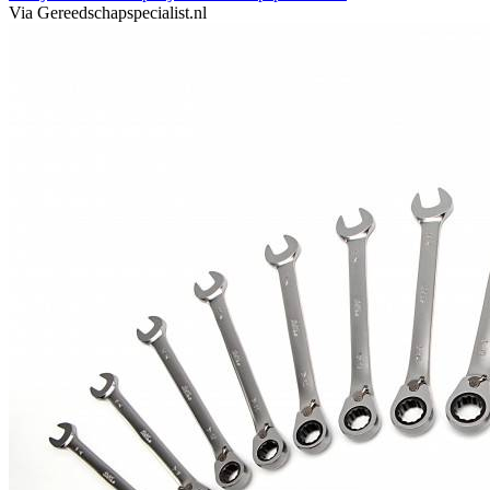
Via Gereedschapspecialist.nl