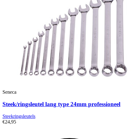
Seneca
Steek/ringsleutel lang type 24mm professioneel
Steekringsleutels
€24,95