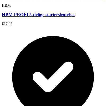
HBM
HBM PROFI 5-delige startersleutelset
€17,95