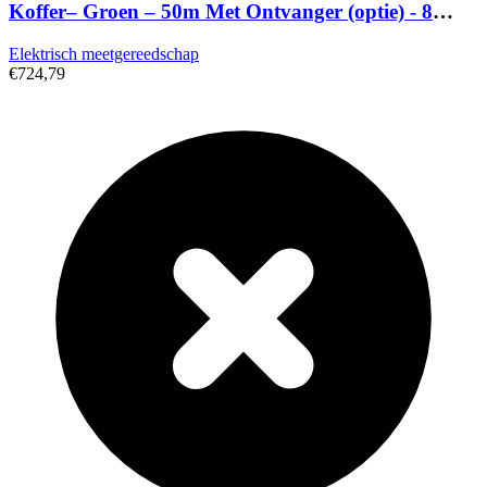
Koffer– Groen – 50m Met Ontvanger (optie) - 8
Lijnen
Elektrisch meetgereedschap
€724,79