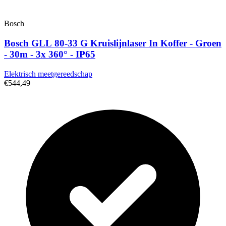
Bosch
Bosch GLL 80-33 G Kruislijnlaser In Koffer - Groen
- 30m - 3x 360° - IP65
Elektrisch meetgereedschap
€544,49