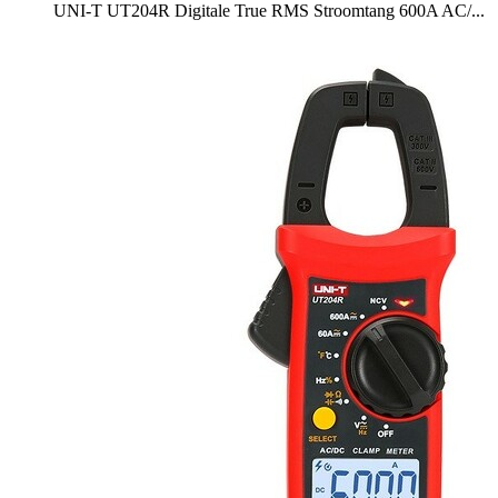
UNI-T UT204R Digitale True RMS Stroomtang 600A AC/...