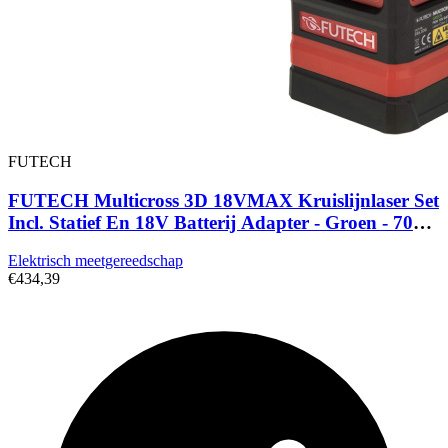
FUTECH
FUTECH Multicross 3D 18VMAX Kruislijnlaser Set
Incl. Statief En 18V Batterij Adapter - Groen - 70m -
3 Lijnen
Elektrisch meetgereedschap
€434,39