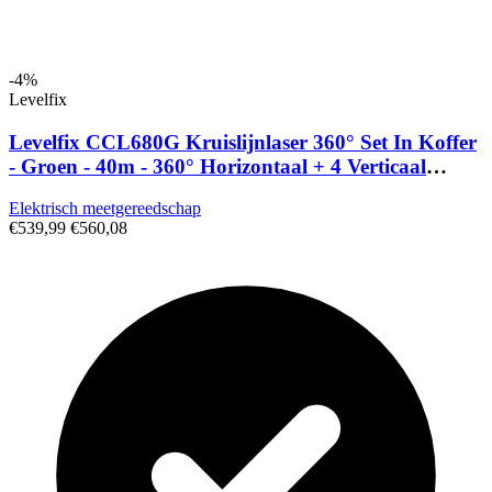
-4%
Levelfix
Levelfix CCL680G Kruislijnlaser 360° Set In Koffer
- Groen - 40m - 360° Horizontaal + 4 Verticaal
Lijnen - IP54
Elektrisch meetgereedschap
€539,99
€560,08