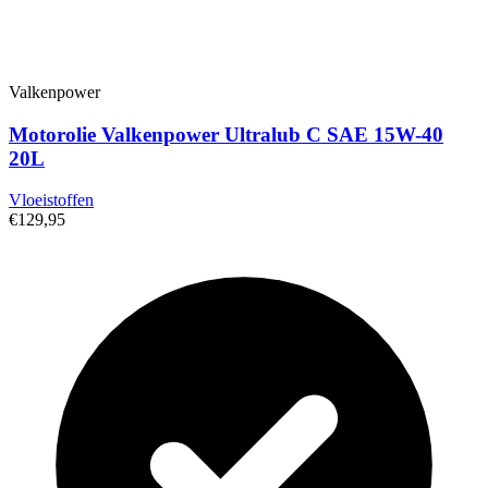
Valkenpower
Motorolie Valkenpower Ultralub C SAE 15W-40
20L
Vloeistoffen
€129,95