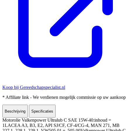
Koop bij Gereedschapspecialist.nl
* Affiliate link - We verdienen mogelijk commissie op uw aankoop
Beschrijving
Specificaties
Motorolie Valkenpower Ultralub C SAE 15W-40:inhoud =
1LACEA A3, B3, E2, API SJ/CF, CF-4/CG-4, MAN 271, MB
227.1, 228.1, 229.1, VW505 01 u. 505 00Valkenpower Ultralub C