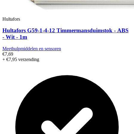
Hultafors
Hultafors G59-1-4-12 Timmermansduimstok - ABS
- Wit - 1m
Meethulpmiddelen en sensoren
€7,69
+ €7,95 verzending