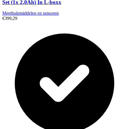
Set (1x 2,0Ah) In L-boxx
Meethulpmiddelen en sensoren
€399,29