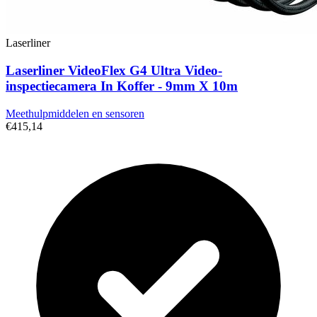
Laserliner
Laserliner VideoFlex G4 Ultra Video-
inspectiecamera In Koffer - 9mm X 10m
Meethulpmiddelen en sensoren
€415,14