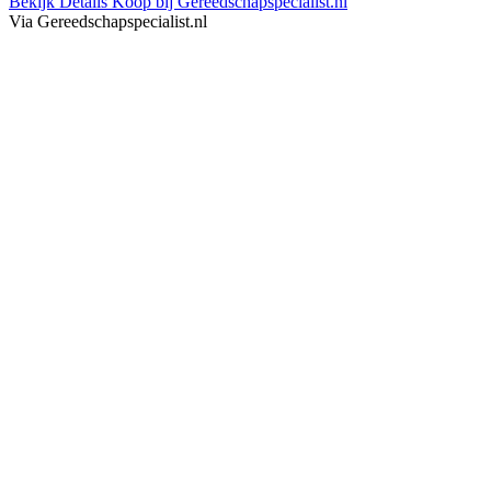
Bekijk Details
Koop bij Gereedschapspecialist.nl
Via Gereedschapspecialist.nl