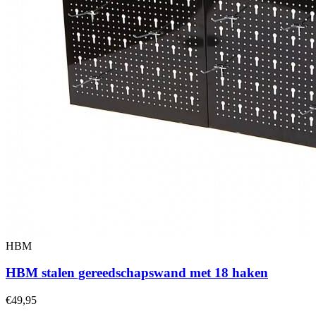
HBM
HBM stalen gereedschapswand met 18 haken
€49,95