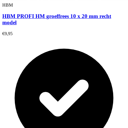
HBM
HBM PROFI HM groeffrees 10 x 20 mm recht
model
€9,95