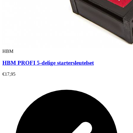
HBM
HBM PROFI 5-delige startersleutelset
€17,95