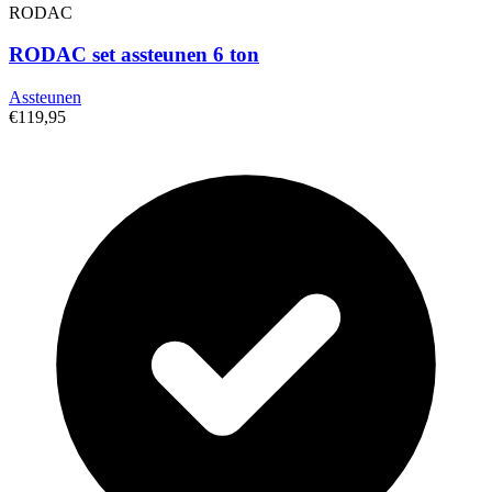
RODAC
RODAC set assteunen 6 ton
Assteunen
€119,95