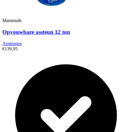
Mammuth
Opvouwbare assteun 12 ton
Assteunen
€139,95