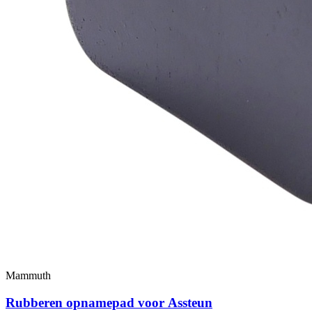
Mammuth
Rubberen opnamepad voor Assteun