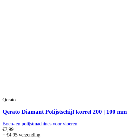
Qerato
Qerato Diamant Polijstschijf korrel 200 | 100 mm
Boen- en polijstmachines voor vloeren
€7,99
+ €4,95 verzending