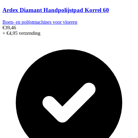
Ardex Diamant Handpolijstpad Korrel 60
Boen- en polijstmachines voor vloeren
€39,46
+ €4,95 verzending