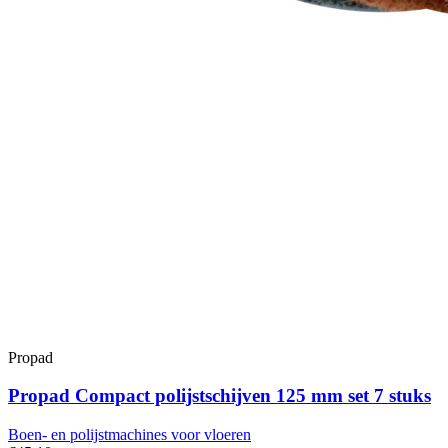
Propad
Propad Compact polijstschijven 125 mm set 7 stuks
Boen- en polijstmachines voor vloeren