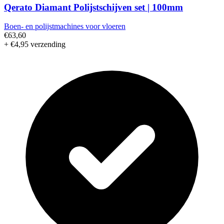
Qerato Diamant Polijstschijven set | 100mm
Boen- en polijstmachines voor vloeren
€63,60
+ €4,95 verzending