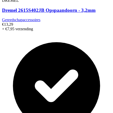
DREMEL
Dremel 2615S402JB Opspaandoorn - 3,2mm
Gereedschapaccessoires
€13,29
+ €7,95 verzending