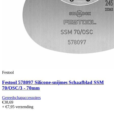
Festool
Festool 578097 Silicone-snijmes Schaafblad SSM
70/OSC/3 - 70mm
Gereedschapaccessoires
€38,69
+ €7,95 verzending