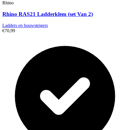
Rhino
Rhino RAS21 Ladderklem (set Van 2)
Ladders en bouwsteigers
€70,99