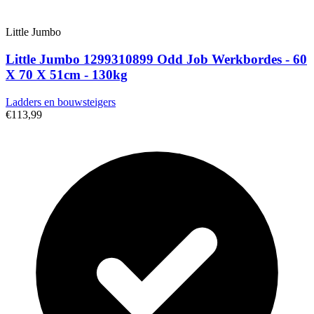
Little Jumbo
Little Jumbo 1299310899 Odd Job Werkbordes - 60
X 70 X 51cm - 130kg
Ladders en bouwsteigers
€113,99