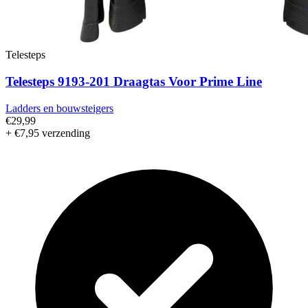
Telesteps
Telesteps 9193-201 Draagtas Voor Prime Line
Ladders en bouwsteigers
€29,99
+ €7,95 verzending