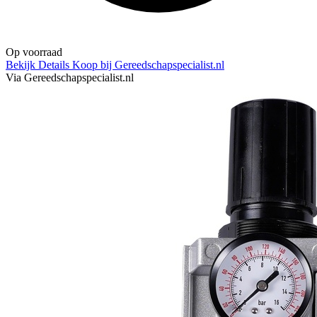
Op voorraad
Bekijk Details
Koop bij Gereedschapspecialist.nl
Via Gereedschapspecialist.nl