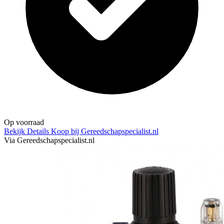
Op voorraad
Bekijk Details
Koop bij Gereedschapspecialist.nl
Via Gereedschapspecialist.nl