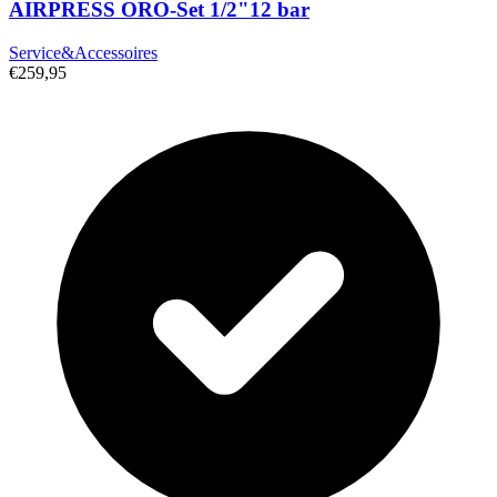
AIRPRESS ORO-Set 1/2"12 bar
Service&Accessoires
€259,95