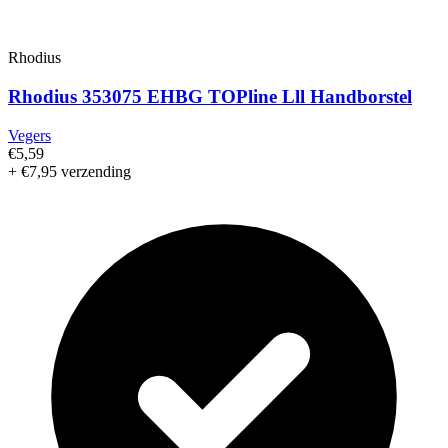
Rhodius
Rhodius 353075 EHBG TOPline Lll Handborstel
Vegers
€5,59
+ €7,95 verzending