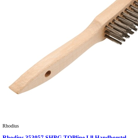
Rhodius
Rhodius 353057 SHBG TOPline Lll Handborstel