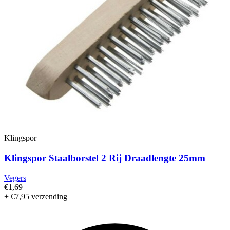
Klingspor
Klingspor Staalborstel 2 Rij Draadlengte 25mm
Vegers
€1,69
+ €7,95 verzending