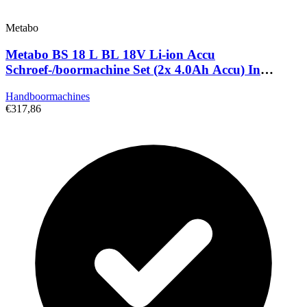
Metabo
Metabo BS 18 L BL 18V Li-ion Accu
Schroef-/boormachine Set (2x 4.0Ah Accu) In
MetaBox - 65Nm
Handboormachines
€317,86