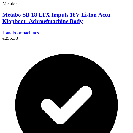
Metabo
Metabo SB 18 LTX Impuls 18V Li-Ion Accu
Klopboor- /schroefmachine Body
Handboormachines
€255,38