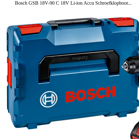
Bosch GSB 18V-90 C 18V Li-ion Accu Schroefklopboor...