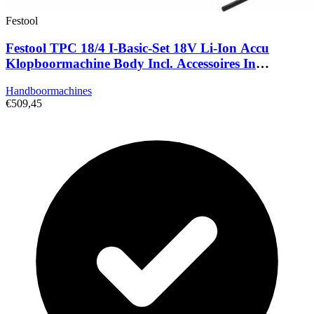
Festool
Festool TPC 18/4 I-Basic-Set 18V Li-Ion Accu
Klopboormachine Body Incl. Accessoires In
Systainer - 75Nm
Handboormachines
€509,45