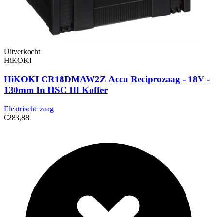
Uitverkocht
HiKOKI
HiKOKI CR18DMAW2Z Accu Reciprozaag - 18V -
130mm In HSC III Koffer
Elektrische zaag
€283,88