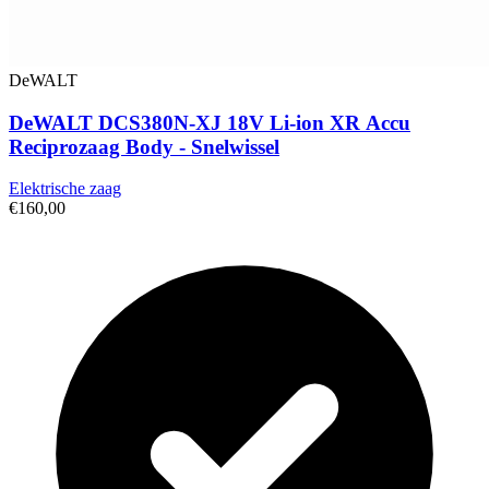
DeWALT
DeWALT DCS380N-XJ 18V Li-ion XR Accu
Reciprozaag Body - Snelwissel
Elektrische zaag
€160,00