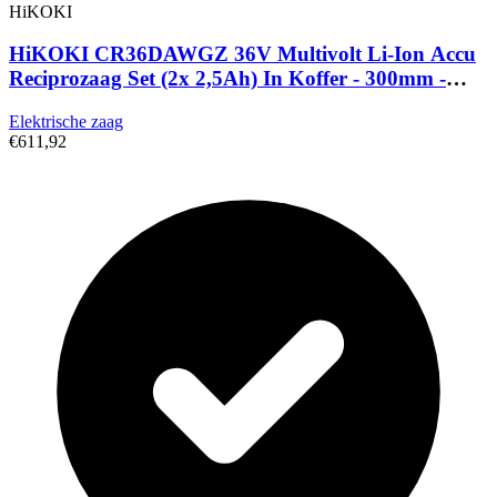
HiKOKI
HiKOKI CR36DAWGZ 36V Multivolt Li-Ion Accu
Reciprozaag Set (2x 2,5Ah) In Koffer - 300mm -
Koolborstelloos
Elektrische zaag
€611,92