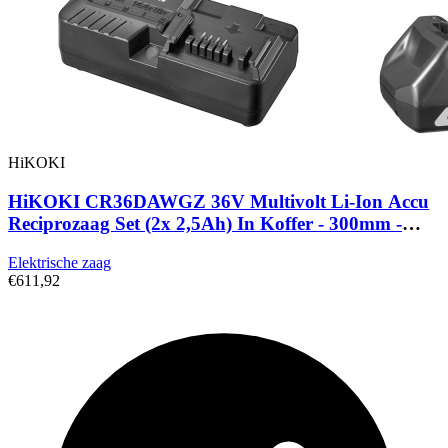
HiKOKI
HiKOKI CR36DAWGZ 36V Multivolt Li-Ion Accu
Reciprozaag Set (2x 2,5Ah) In Koffer - 300mm -
Koolborstelloos
Elektrische zaag
€611,92