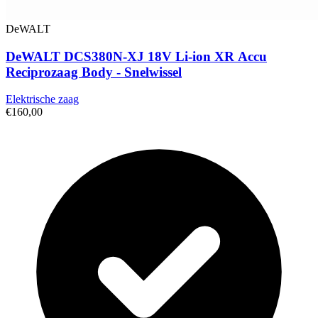
DeWALT
DeWALT DCS380N-XJ 18V Li-ion XR Accu
Reciprozaag Body - Snelwissel
Elektrische zaag
€160,00