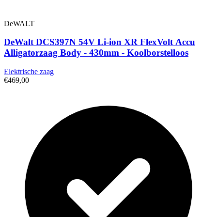
DeWALT
DeWalt DCS397N 54V Li-ion XR FlexVolt Accu
Alligatorzaag Body - 430mm - Koolborstelloos
Elektrische zaag
€469,00