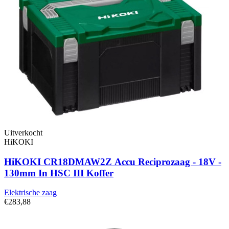
Uitverkocht
HiKOKI
HiKOKI CR18DMAW2Z Accu Reciprozaag - 18V -
130mm In HSC III Koffer
Elektrische zaag
€283,88