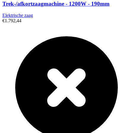
Trek-/afkortzaagmachine - 1200W - 190mm
Elektrische zaag
€1.792,44