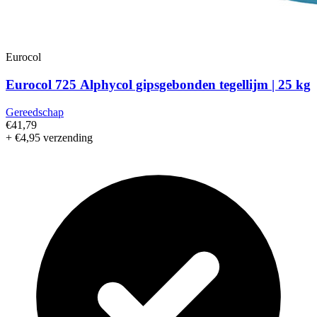
Eurocol
Eurocol 725 Alphycol gipsgebonden tegellijm | 25 kg
Gereedschap
€41,79
+ €4,95 verzending