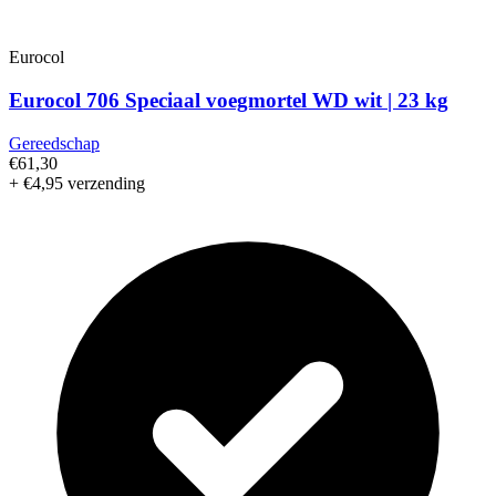
Eurocol
Eurocol 706 Speciaal voegmortel WD wit | 23 kg
Gereedschap
€61,30
+ €4,95 verzending