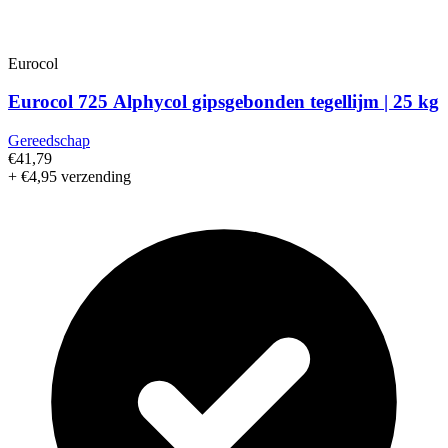
Eurocol
Eurocol 725 Alphycol gipsgebonden tegellijm | 25 kg
Gereedschap
€41,79
+ €4,95 verzending