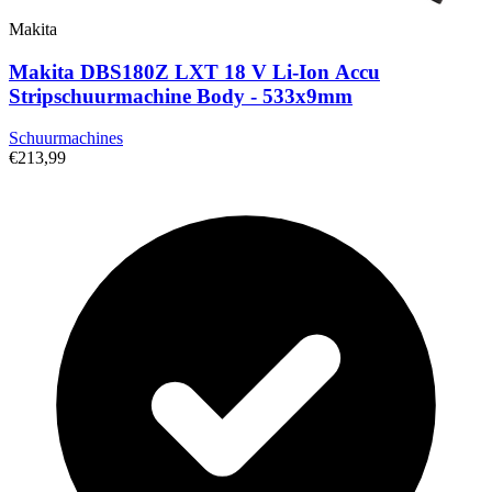
Makita
Makita DBS180Z LXT 18 V Li-Ion Accu
Stripschuurmachine Body - 533x9mm
Schuurmachines
€213,99