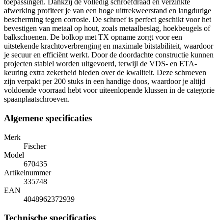
toepassingen. Dankzij de volledig schroefdraad en verzinkte
afwerking profiteer je van een hoge uittrekweerstand en langdurige
bescherming tegen corrosie. De schroef is perfect geschikt voor het
bevestigen van metaal op hout, zoals metaalbeslag, hoekbeugels of
balkschoenen. De bolkop met TX opname zorgt voor een
uitstekende krachtoverbrenging en maximale bitstabiliteit, waardoor
je secuur en efficiënt werkt. Door de doordachte constructie kunnen
projecten stabiel worden uitgevoerd, terwijl de VDS- en ETA-
keuring extra zekerheid bieden over de kwaliteit. Deze schroeven
zijn verpakt per 200 stuks in een handige doos, waardoor je altijd
voldoende voorraad hebt voor uiteenlopende klussen in de categorie
spaanplaatschroeven.
Algemene specificaties
Merk
Fischer
Model
670435
Artikelnummer
335748
EAN
4048962372939
Technische specificaties