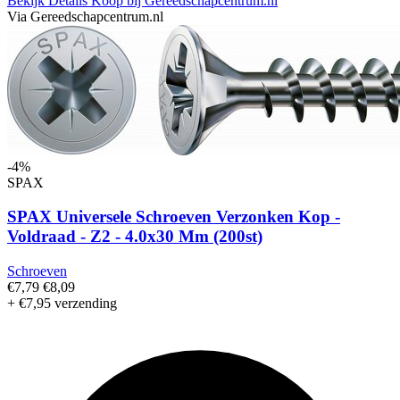
Bekijk Details
Koop bij Gereedschapcentrum.nl
Via Gereedschapcentrum.nl
-4%
SPAX
SPAX Universele Schroeven Verzonken Kop -
Voldraad - Z2 - 4.0x30 Mm (200st)
Schroeven
€7,79
€8,09
+ €7,95 verzending