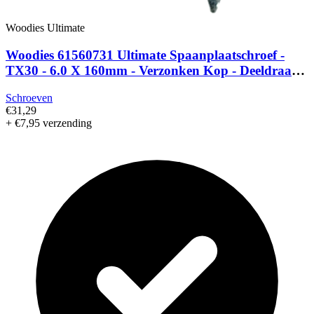
Woodies Ultimate
Woodies 61560731 Ultimate Spaanplaatschroef -
TX30 - 6.0 X 160mm - Verzonken Kop - Deeldraad -
Verzinkt (100st)
Schroeven
€31,29
+ €7,95 verzending