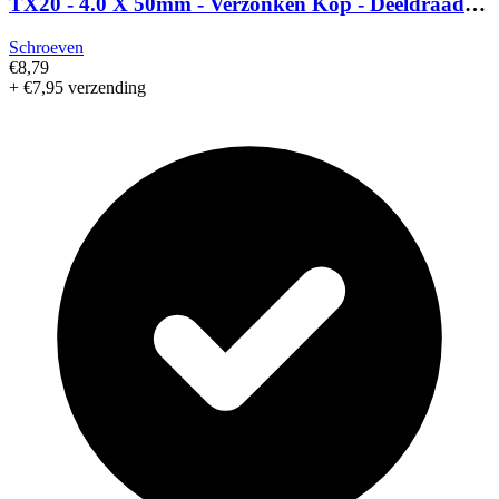
TX20 - 4.0 X 50mm - Verzonken Kop - Deeldraad -
Verzinkt (200st)
Schroeven
€8,79
+ €7,95 verzending