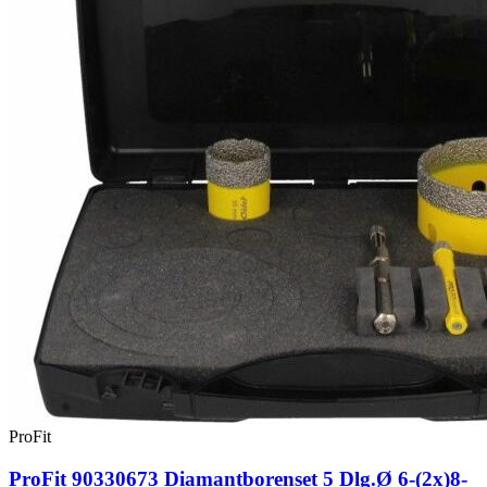
ProFit
ProFit 90330673 Diamantborenset 5 Dlg.Ø 6-(2x)8-