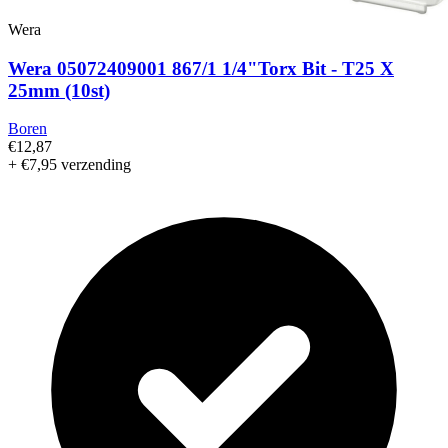
Wera
Wera 05072409001 867/1 1/4"Torx Bit - T25 X
25mm (10st)
Boren
€12,87
+ €7,95 verzending