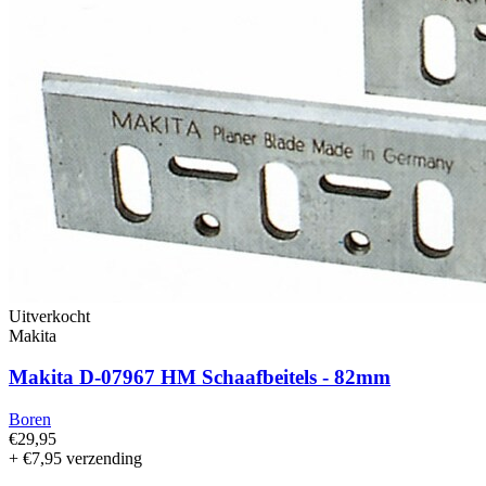
Uitverkocht
Makita
Makita D-07967 HM Schaafbeitels - 82mm
Boren
€29,95
+ €7,95 verzending