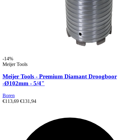
-14%
Meijer Tools
Meijer Tools - Premium Diamant Droogboor
-Ø102mm - 5/4"
Boren
€113,69
€131,94