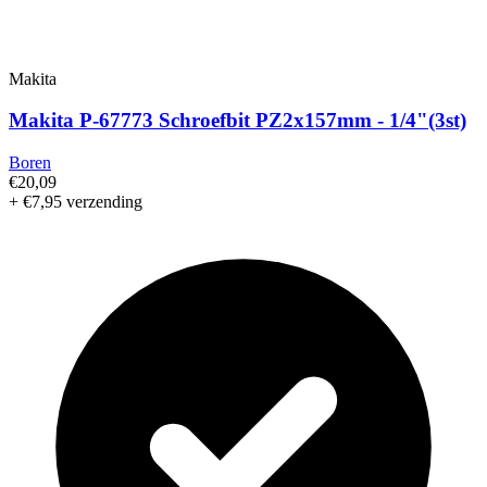
Makita
Makita P-67773 Schroefbit PZ2x157mm - 1/4"(3st)
Boren
€20,09
+ €7,95 verzending