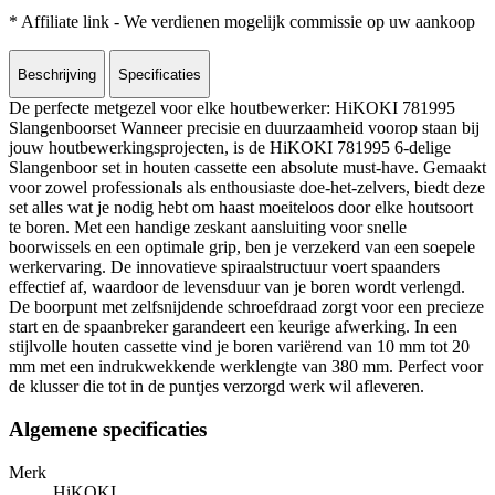
* Affiliate link - We verdienen mogelijk commissie op uw aankoop
Beschrijving
Specificaties
De perfecte metgezel voor elke houtbewerker: HiKOKI 781995
Slangenboorset Wanneer precisie en duurzaamheid voorop staan bij
jouw houtbewerkingsprojecten, is de HiKOKI 781995 6-delige
Slangenboor set in houten cassette een absolute must-have. Gemaakt
voor zowel professionals als enthousiaste doe-het-zelvers, biedt deze
set alles wat je nodig hebt om haast moeiteloos door elke houtsoort
te boren. Met een handige zeskant aansluiting voor snelle
boorwissels en een optimale grip, ben je verzekerd van een soepele
werkervaring. De innovatieve spiraalstructuur voert spaanders
effectief af, waardoor de levensduur van je boren wordt verlengd.
De boorpunt met zelfsnijdende schroefdraad zorgt voor een precieze
start en de spaanbreker garandeert een keurige afwerking. In een
stijlvolle houten cassette vind je boren variërend van 10 mm tot 20
mm met een indrukwekkende werklengte van 380 mm. Perfect voor
de klusser die tot in de puntjes verzorgd werk wil afleveren.
Algemene specificaties
Merk
HiKOKI