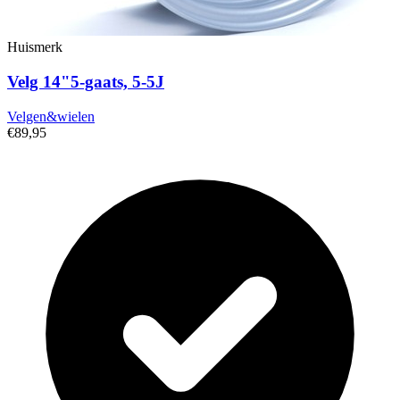
Huismerk
Velg 14"5-gaats, 5-5J
Velgen&wielen
€89,95