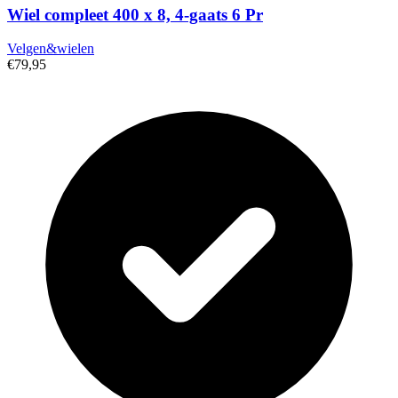
Wiel compleet 400 x 8, 4-gaats 6 Pr
Velgen&wielen
€79,95