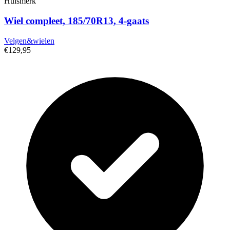
Huismerk
Wiel compleet, 185/70R13, 4-gaats
Velgen&wielen
€129,95