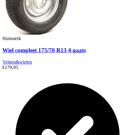
Huismerk
Wiel compleet 175/70 R13 4-gaats
Velgen&wielen
€179,95