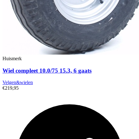
Huismerk
Wiel compleet 10.0/75 15.3, 6 gaats
Velgen&wielen
€219,95