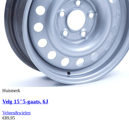
Huismerk
Velg 15"5-gaats, 6J
Velgen&wielen
€89,95