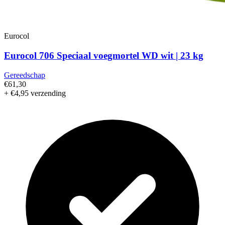
Eurocol
Eurocol 706 Speciaal voegmortel WD wit | 23 kg
Gereedschap
€61,30
+ €4,95 verzending