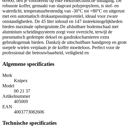
60900, ben je voorbereid op elke elektrotechnische uitdaging. De
robuuste koffer, gemaakt van slagvast polypropyleen, is stof- en
waterdicht, temperatuurbestendig van -30°C tot +80°C en uitgerust
met een automatisch drukaanpassingsventiel, ideaal voor zware
omstandigheden. De 45 liter inhoud en 147 insteekmogelijkheden
bieden maximale opbergruimte.De afsluitbare bodemschaal met
aluminium scheidingsysteem zorgt voor overzicht, terwijl de
pneumatisch gedempte deksel en gasdrukscharnieren extra
gebruiksgemak bieden. Dankzij de uitschuifbare handgreep en grote
soepele wielen verplaats je de koffer moeiteloos. Perfect voor de
professional die betrouwbaarheid, veiligheid en
Algemene specificaties
Merk
Knipex
Model
00 21 37
Artikelnummer
405069
EAN
4003773082606
Technische specificaties