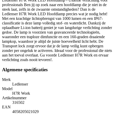
Ledlenser H7R Work LED Hoofdlamp - Ultieme verlichting voor
professionals Ben jij op zoek naar een hoofdlamp die je niet in de
steek laat, zelfs in de zwaarste omstandigheden? Dan is de
Ledlenser H7R Work LED Hoofdlamp precies wat je nodig hebt!
Met een krachtige lichtopbrengst van 1000 lumen en een IP67-
classificatie is deze lamp volledig stof- en waterdicht. Dankzij de
oplaadbare Li-ion batterij geniet je van langdurige verlichting zonder
gedoe. De lamp is voorzien van geavanceerde technologieën,
waaronder een traploze dimfunctie en een 160-graden draaiende
lampkop, waardoor je altijd de juiste hoeveelheid licht hebt. De
Transport lock zorgt ervoor dat je de lamp veilig kunt opbergen
zonder per ongeluk te activeren. Ideaal voor de professional die niets
aan het toeval overlaat. Ga voorde Ledlenser H7R Work en ervaar
verlichting zoals nooit tevoren!.
Algemene specificaties
Merk
Ledlenser
Model
H7R Work
Artikelnummer
316502
EAN
4058205021029