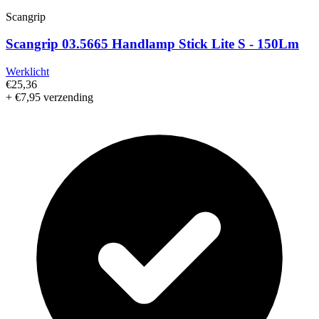
Scangrip
Scangrip 03.5665 Handlamp Stick Lite S - 150Lm
Werklicht
€25,36
+ €7,95 verzending