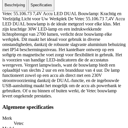
Beschrijving
Specificaties
Vetec 55.106.73 7,4V Accu LED DUAL Bouwlamp: Krachtig en
Veelzijdig Licht voor Uw Werkplek De Vetec 55.106.73 7,4V Accu
LED DUAL bouwlamp is de ideale metgezel voor elke klus. Met
zijn krachtige 30W LED-lamp en een indrukwekkende
lichtopbrengst van 2700 lumen, verlicht deze bouwlamp elke
werkplek. Dit maakt het ideaal voor gebruik in diverse
omstandigheden, dankzij de robuuste slagvaste aluminium behuizing
met IP54 beschermingsniveau. Het kantelbare ontwerp op een
softgrip en magnetische voet zorgt voor flexibiliteit in gebruik. Het
is voorzien van handige LED-indicatoren die de accustatus
weergeven. Vergeet lampwissels, want de bouwlamp biedt een
oplaadtijd van slechts 2 uur en een brandduur van 4 uur. De lamp
functioneert zowel op een accu als direct met een 230V
stroomvoorziening dankzij de DUAL-functie, en de ingebouwde
USB-aansluiting maakt het mogelijk om de accu als powerbank te
gebruiken. Of u nu binnen of buiten werkt, de Vetec bouwlamp
levert ongekende prestaties.
Algemene specificaties
Merk
Vetec