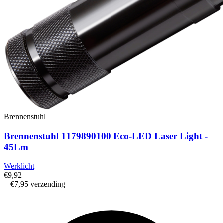
Brennenstuhl
Brennenstuhl 1179890100 Eco-LED Laser Light -
45Lm
Werklicht
€9,92
+ €7,95 verzending