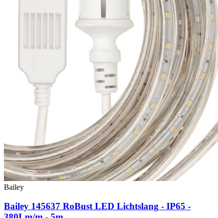
Bailey
Bailey 145637 RoBust LED Lichtslang - IP65 -
380Lm/m - 5m