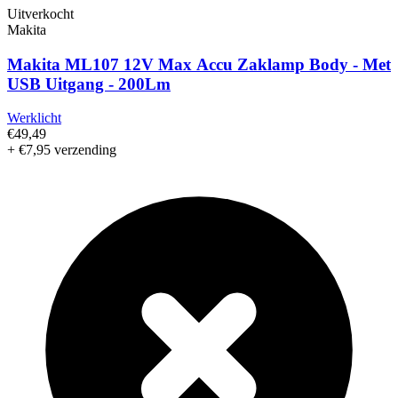
Uitverkocht
Makita
Makita ML107 12V Max Accu Zaklamp Body - Met
USB Uitgang - 200Lm
Werklicht
€49,49
+ €7,95 verzending