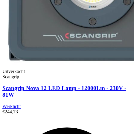
Uitverkocht
Scangrip
Scangrip Nova 12 LED Lamp - 12000Lm - 230V -
81W
Werklicht
€244,73