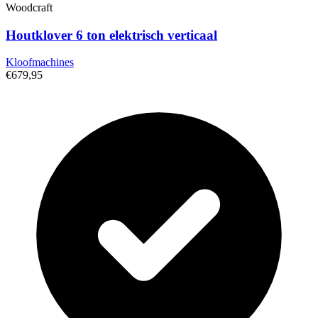
Woodcraft
Houtklover 6 ton elektrisch verticaal
Kloofmachines
€679,95