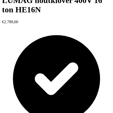
LUMAG houtklover 400V 16
ton HE16N
€2.789,00