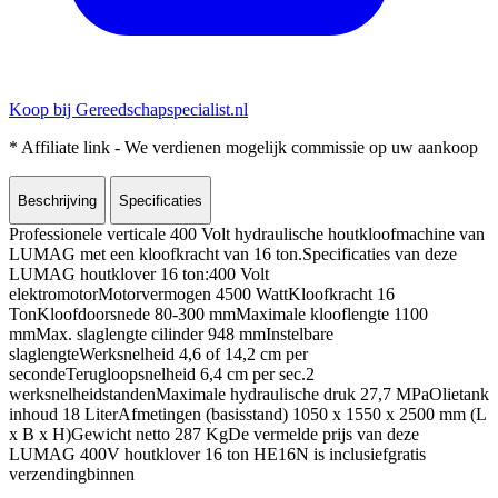
Koop bij Gereedschapspecialist.nl
* Affiliate link - We verdienen mogelijk commissie op uw aankoop
Beschrijving
Specificaties
Professionele verticale 400 Volt hydraulische houtkloofmachine van
LUMAG met een kloofkracht van 16 ton.Specificaties van deze
LUMAG houtklover 16 ton:400 Volt
elektromotorMotorvermogen 4500 WattKloofkracht 16
TonKloofdoorsnede 80-300 mmMaximale klooflengte 1100
mmMax. slaglengte cilinder 948 mmInstelbare
slaglengteWerksnelheid 4,6 of 14,2 cm per
secondeTerugloopsnelheid 6,4 cm per sec.2
werksnelheidstandenMaximale hydraulische druk 27,7 MPaOlietank
inhoud 18 LiterAfmetingen (basisstand) 1050 x 1550 x 2500 mm (L
x B x H)Gewicht netto 287 KgDe vermelde prijs van deze
LUMAG 400V houtklover 16 ton HE16N is inclusiefgratis
verzendingbinnen