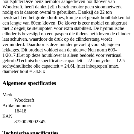
houtsplitterDeze benzinemotor aangedreven houtklover van
Woodcraft, heeft dankzij zijn benzinemotor geen stoomnetwerk
nodig en is daarom overal te gebruiken. Dankzij de 22 ton
perskracht en het grote kloofmes, kun je met gemak houtblokken tot
een lengte van 60cm kloven. De klover is zeer mobiel en uitgerust
met 2 degelijke steunpoten voor extra stabiliteit. De hydraulische
cilinder is bevestigd op een paspen die tijdens het kloven de cilinder
laat schuiven, waardoor de druk op de cilinderstang wordt
verminderd. Daardoor is deze minder gevoelig voor slijtage en
lekkages. Dit product voldoet aan de nieuwe Nen norm 609-
1/2017.!Let op deze houtklover is alleen bedoeld voor verticaal
gebruik!Technische specificaties:capaciteit = 22 toncyclus = 12.5
sechydraulische olie capaciteit = 24.6L (niet inbegrepen!)max.
diameter hout = 34.8 x
Algemene specificaties
Merk
Woodcraft
Artikelnummer
16418
EAN
8720028092345
Technische specificaties