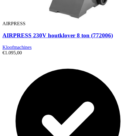
AIRPRESS
AIRPRESS 230V houtklover 8 ton (772006)
Kloofmachines
€1.095,00