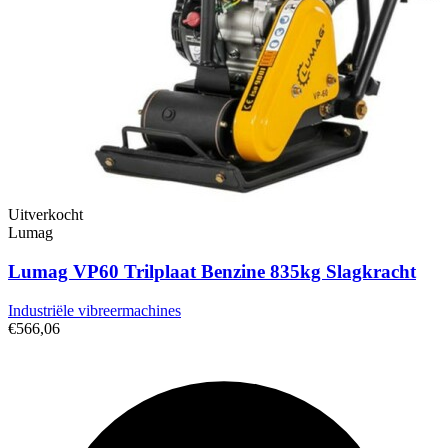
Uitverkocht
Lumag
Lumag VP60 Trilplaat Benzine 835kg Slagkracht
Industriële vibreermachines
€566,06