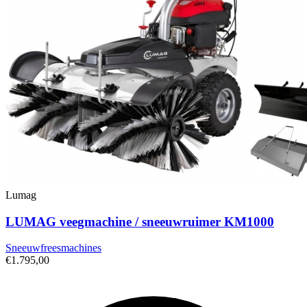
Lumag
LUMAG veegmachine / sneeuwruimer KM1000
Sneeuwfreesmachines
€1.795,00