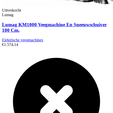
Uitverkocht
Lumag
Lumag KM1000 Veegmachine En Sneeuwschuiver
100 Cm.
Elektrische veegmachines
€1.574,14