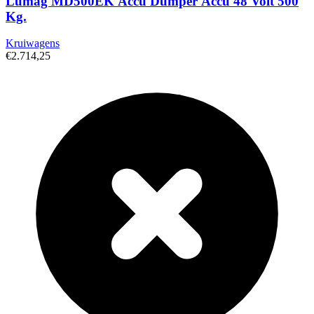
Lumag MD500EK Accu Dumper Accu 48 Volt 500
Kg.
Kruiwagens
€2.714,25