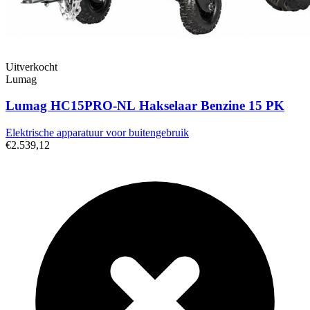
Uitverkocht
Lumag
Lumag HC15PRO-NL Hakselaar Benzine 15 PK
Elektrische apparatuur voor buitengebruik
€2.539,12