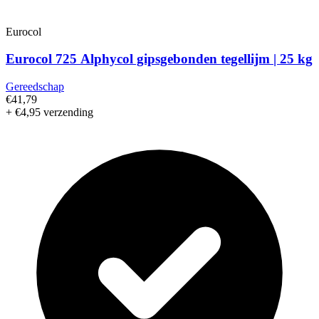
Eurocol
Eurocol 725 Alphycol gipsgebonden tegellijm | 25 kg
Gereedschap
€41,79
+ €4,95 verzending