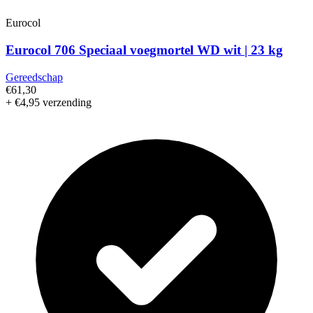
Eurocol
Eurocol 706 Speciaal voegmortel WD wit | 23 kg
Gereedschap
€61,30
+ €4,95 verzending