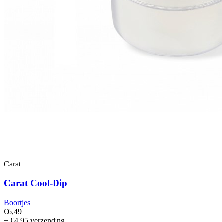
Carat
Carat Cool-Dip
Boortjes
€6,49
+ €4,95 verzending