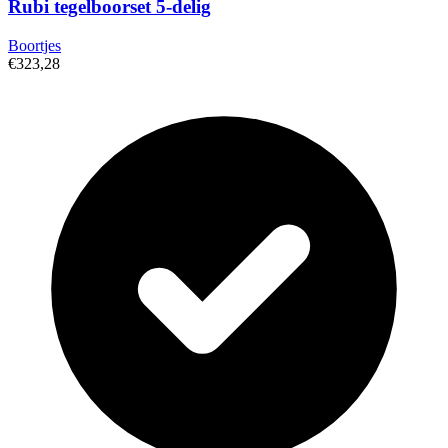
Rubi tegelboorset 5-delig
Boortjes
€323,28