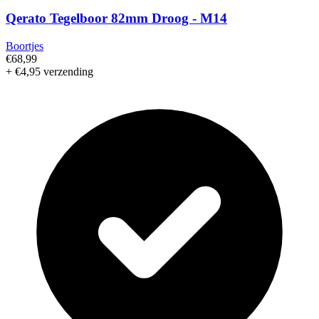
Qerato Tegelboor 82mm Droog - M14
Boortjes
€68,99
+ €4,95 verzending