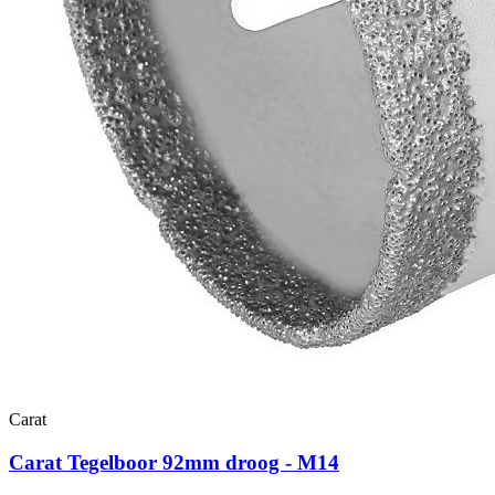
Carat
Carat Tegelboor 92mm droog - M14