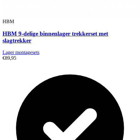
HBM
HBM 9-delige binnenlager trekkerset met
slagtrekker
Lager montagesets
€89,95