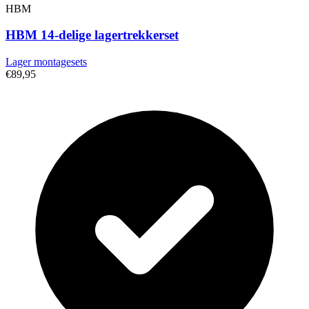
HBM
HBM 14-delige lagertrekkerset
Lager montagesets
€89,95