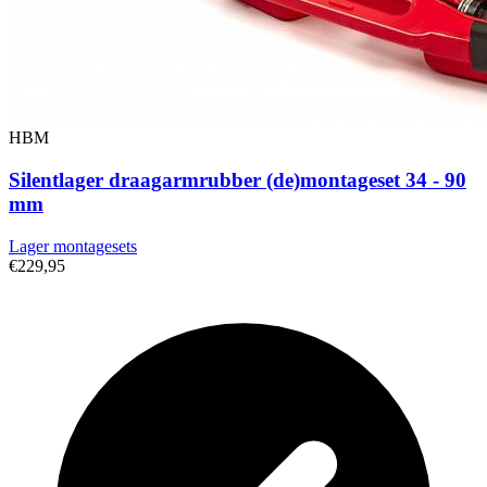
HBM
Silentlager draagarmrubber (de)montageset 34 - 90
mm
Lager montagesets
€229,95