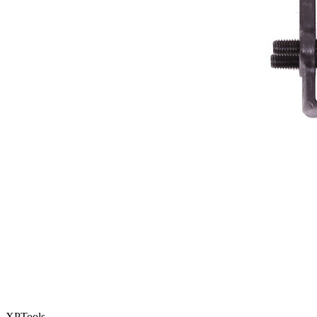
XPTools