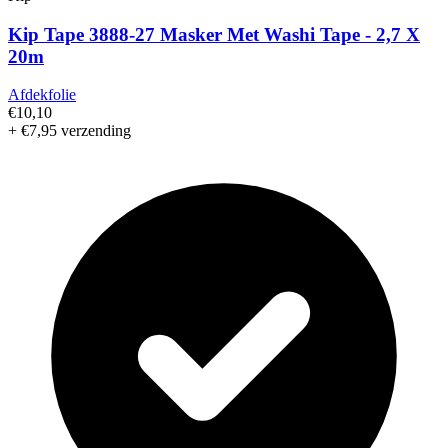
Kip Tape 3888-27 Masker Met Washi Tape - 2,7 X
20m
Afdekfolie
€10,10
+ €7,95 verzending