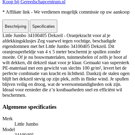
Koop bij Gereedschapcentrum.nl
* Affiliate link - We verdienen mogelijk commissie op uw aankoop
Beschrijving
Specificaties
Little Jumbo 34100405 Dekzeil - Oranjekracht voor al je
afdekkingsklusjes Zeg vaarwel tegen vochtige, beschadigde
eigendommen met het Little Jumbo 34100405 Dekzeil. Dit
oranjesuperheldje van 4 x 5 meter beschermt je spullen zonder
moeite. Of je nu bouwmaterialen, tuinmeubelen of zelfs je boot af
wilt dekken, dit dekzeil staat voor je klaar. Gemaakt van supersterk
PE-materiaal met een gewicht van slechts 100 gr/m², levert het de
perfecte combinatie van kracht en lichtheid. Dankzij de stalen ogen
blijft het dekzeil stevig op zijn plek, zelfs in flinke wind. Je spullen
blijven veilig en droog, wat de weersomstandigheden ook zijn.
Ideaal voor eenieder die z’n kostbaarheden snel en efficiënt wil
beschermen.
Algemene specificaties
Merk
Little Jumbo
Model
34100405