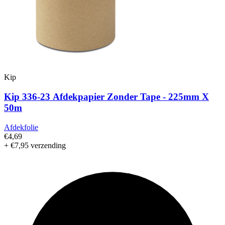
Kip
Kip 336-23 Afdekpapier Zonder Tape - 225mm X
50m
Afdekfolie
€4,69
+ €7,95 verzending