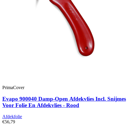
PrimaCover
Evapo 900040 Damp-Open Afdekvlies Incl. Snijmes
Voor Folie En Afdekvlies - Rood
Afdekfolie
€56,79