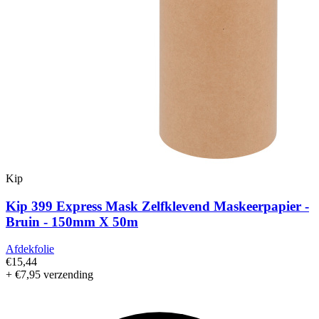
Kip
Kip 399 Express Mask Zelfklevend Maskeerpapier -
Bruin - 150mm X 50m
Afdekfolie
€15,44
+ €7,95 verzending