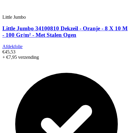
Little Jumbo
Little Jumbo 34100810 Dekzeil - Oranje - 8 X 10 M
- 100 Gr/m² - Met Stalen Ogen
Afdekfolie
€45,53
+ €7,95 verzending